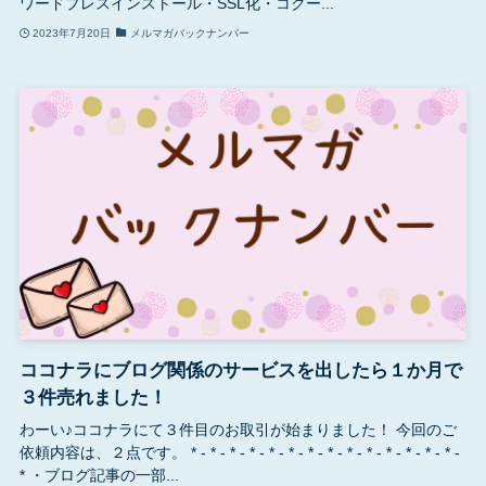
ワードプレスインストール・SSL化・コクー...
2023年7月20日
メルマガバックナンバー
ココナラにブログ関係のサービスを出したら１か月で
３件売れました！
わーい♪ココナラにて３件目のお取引が始まりました！ 今回のご
依頼内容は、２点です。 * - * - * - * - * - * - * - * - * - * - * - * - * - * -
* ・ブログ記事の一部...