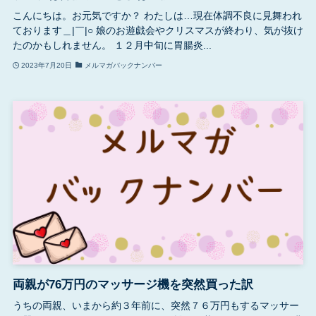
こんにちは。お元気ですか？ わたしは…現在体調不良に見舞われ
ております＿|￣|○ 娘のお遊戯会やクリスマスが終わり、気が抜け
たのかもしれません。 １２月中旬に胃腸炎...
2023年7月20日
メルマガバックナンバー
両親が76万円のマッサージ機を突然買った訳
うちの両親、いまから約３年前に、突然７６万円もするマッサー