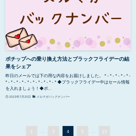
ポチップへの乗り換え方法とブラックフライデーの結
果をシェア
昨日のメールでは下の用な内容をお届けしました。 * - * - * - * - * -
* - * - * - * - * - * - * - * - * - * ◆ブラックフライデー中はセール情報
を入れましょう！◆ポ...
2023年7月20日
メルマガバックナンバー
1
...
3
4
5
...
13