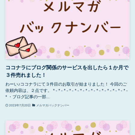
ココナラにブログ関係のサービスを出したら１か月で
３件売れました！
わーい♪ココナラにて３件目のお取引が始まりました！ 今回のご
依頼内容は、２点です。 * - * - * - * - * - * - * - * - * - * - * - * - * - * -
* ・ブログ記事の一部...
2023年7月20日
メルマガバックナンバー