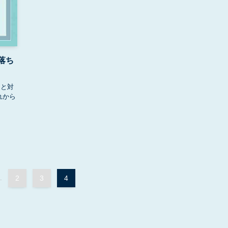
落ち
因と対
れから
.
2
3
4