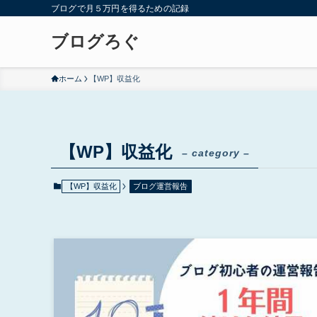
ブログで月５万円を得るための記録
ブログろぐ
ホーム
【WP】収益化
【WP】収益化
– category –
【WP】収益化
ブログ運営報告