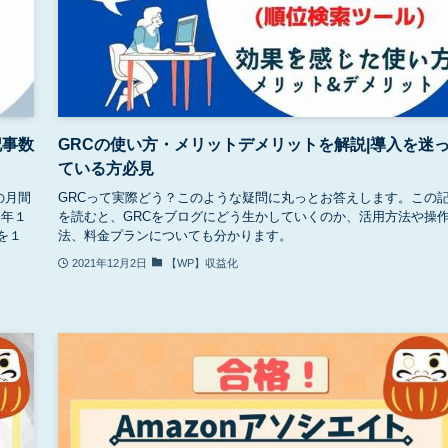
記事数
GRCの使い方・メリットデメリットを解説|導入を迷
ている方必見
の月間
GRCって実際どう？このような疑問に丸っとお答えします。この
０年１
を読むと、GRCをブログにどう生かしていくのか、活用方法や操
を１
法、料金プランについても分かります。
2021年12月2日
【WP】収益化