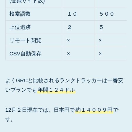
(登録サイト数)
検索語数
１０
５００
上位追跡
２
５
リモート閲覧
×
×
CSV自動保存
×
×
よくGRCと比較されるランクトラッカーは一番安
いプランでも
年間１２４ドル
。
12月２日現在では、日本円で
約１４００９円
で
す。