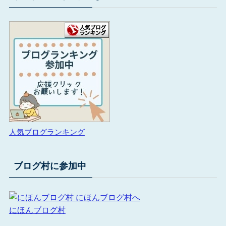
人気ブログランキング
ブログ村に参加中
にほんブログ村