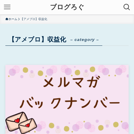
ブログろぐ
ホーム
【アメブロ】収益化
【アメブロ】収益化
– category –