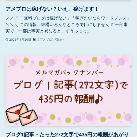
アメブロは稼げない？いえ、稼げます！
／／／ 「無料ブログは稼げない」「稼ぎたいならワードプレス」
＼＼＼ この情報、結構いろんなところで目にしません？ 一部事
実で、一部は事実と異なると、ずうっっっ...
2023年7月20日
【アメブロ】収益化
ブログ1記事・たった272文字で435円の報酬があがり