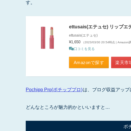
す。
ettusais(エテュセ) リッ
ettusais(エテュセ)
¥1,650
（2023/03/30 20:54時点 | Amazo
口コミを見る
Amazonで探す
楽天市
Pochipp Pro(ポチッププロ)
は、ブログ収益アップ
どんなところが魅力的かといいますと…
ポ