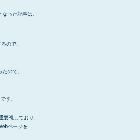
となった記事は、
するので、
ったので、
の略です。
を重要視しており、
ebページを